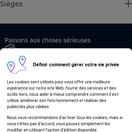
-Tableau de bord 7 pouces
courtoisie
Sièges
-Aide au démarrage en côte (HSA)
-USB - 3 ports
-Porte-gobelets
-Airbags - conducteur; Airbags - passager
-Cuir
-Écran tactile 12 pouces
-Console centrale avant
-Alerte de ceinture de sécurité
-Réglage électrique du siège conducteur - 10
Passons aux choses sérieuses
-Caméra de recul
positions
Brochure
-Capteurs d’aide au stationnement - arrière
-Direction assistée électrique
Définir comment gérer votre vie privée
Trouver un concessionnaire
-Système d’entrée sans clé (Keyless)
-Système de surveillance des angles morts
Les cookies sont utilisés pour vous offrir une meilleure
expérience sur notre site Web, fournir des services et des
Réserver un essai
(BSM)
outils tiers, nous aider à mieux comprendre comment il est
utilisé, améliorer son fonctionnement et réaliser des
publicités plus ciblées.
Nous vous recommandons d'activer tous les cookies, mais si
vous n'êtes pas d'accord, vous pouvez simplement les
modifier en utilisant l'option d'édition disponible.