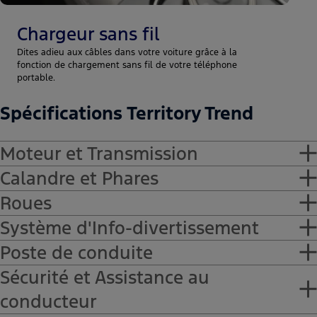
Chargeur sans fil
Dites adieu aux câbles dans votre voiture grâce à la
fonction de chargement sans fil de votre téléphone
portable.
Spécifications Territory Trend
Moteur et Transmission
Calandre et Phares
-1.8L Petrol, 190 ch, 318/1750 - 3000 Nm
Roues
-Calandre - chromée
Système d'Info-divertissement
-Phares avant - LED
-Aluminium 19"
Poste de conduite
-6 haut-parleurs
Sécurité et Assistance au
-Connectivité Bluetooth
-Pare-soleil conducteur avec miroir de
conducteur